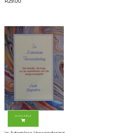
R
29.00
In Ademlose Verwondering